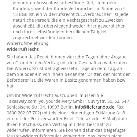
genannten Ausschlusstatbestände fällt, steht dem
Kunden, soweit der Kunde Verbraucher im Sinne von §
13 BGB ist, ein Widerrufsrecht zu. „Verbraucher“ ist jede
natürliche Person, die ein Rechtsgeschäft zu Zwecken
abschließt, die überwiegend weder ihrer gewerblichen
noch ihrer selbständigen beruflichen Tätigkeit
zugerechnet werden können.
Widerrufsbelehrung
Widerrufsrecht
Sie haben das Recht, binnen vierzehn Tagen ohne Angabe
von Gründen den Vertrag mit dem Geschäft zu widerrufen.
Die Widerrufsfrist beträgt vierzehn Tage ab dem Tag, an
dem Sie oder ein von Ihnen benannter Dritter, der nicht der
Beförderer ist, die Waren in Besitz genommen haben bzw.
hat.
Um Ihr Widerrufsrecht auszuüben, müssen Sie
Takeaway.com (yd. yourdelivery GmbH, Cuvrystr. 50, 52, 54 /
Schlesische Str. 34, 10997 Berlin,
info@lieferando.de
, Fax:
0800 202 07 702) mittels einer eindeutigen Erklärung (z. B.
ein mit der Post versandter Brief, Telefax oder E-Mail) über
Ihren Entschluss, den Vertrag mit dem Geschäft zu
widerrufen, informieren. Sie können dafür das beigefügte
Muster-Widerrufsformular verwenden, das jedoch nicht